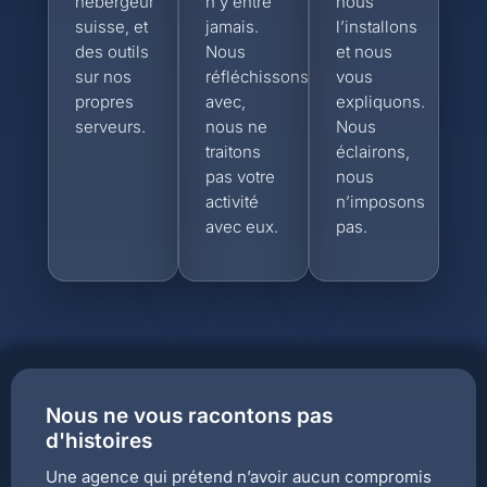
hébergeur
n’y entre
nous
suisse, et
jamais.
l’installons
des outils
Nous
et nous
sur nos
réfléchissons
vous
propres
avec,
expliquons.
serveurs.
nous ne
Nous
traitons
éclairons,
pas votre
nous
activité
n’imposons
avec eux.
pas.
Nous ne vous racontons pas
d'histoires
Une agence qui prétend n’avoir aucun compromis