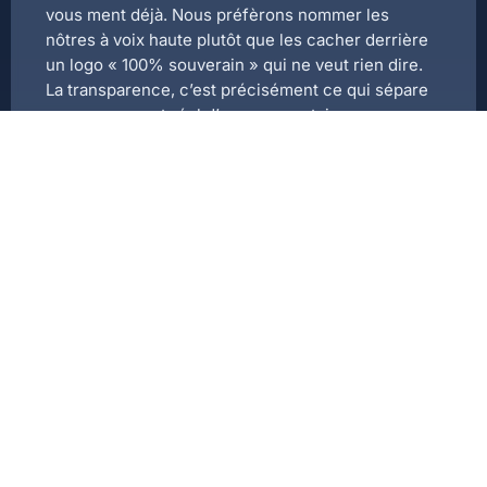
vous ment déjà. Nous préfèrons nommer les
nôtres à voix haute plutôt que les cacher derrière
un logo « 100% souverain » qui ne veut rien dire.
La transparence, c’est précisément ce qui sépare
un engagement réel d’un argumentaire creux.
Vous voulez un digital
qui vous appartient vraiment
?
Posséder votre écosystème, c'est dormir
tranquille. Vous vous concentrez sur votre
métier, nous nous occupons du reste.