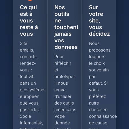
Ce qui
Nos
Sur
est à
outils
votre
vous
ne
site,
reste à
touchent
vous
vous
jamais
décidez
vos
Site,
Nous
données
emails,
proposons
contacts,
Pour
toujours
rendez-
réfléchir
le choix
vous :
et
souverain
tout vit
prototyper,
par
dans un
il nous
défaut. Si
écosystème
arrive
vous
européen
d’utiliser
préférez
que vous
des outils
autre
possédez.
américains.
chose en
Socle
Votre
connaissance
Infomaniak,
donnée
de cause,