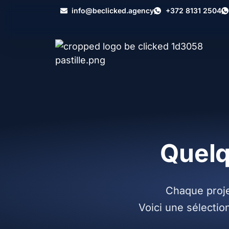
info@beclicked.agency
+372 8131 2504
Études de cas et éco
Quel
Chaque projet
Voici une sélecti