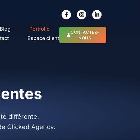
Blog
Portfolio
CONTACTEZ-
tact
Espace client
NOUS
és par Be Clicked
entes
té différente.
Be Clicked Agency.