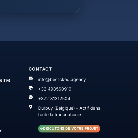
CONTACT
aine
info@beclicked.agency
+32 498560919
+372 81312504
Durbuy (Belgique) – Actif dans
toute la francophonie
DISCUTONS DE VOTRE PROJET
s