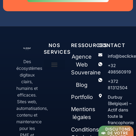
NOS
RESSOURCES
CONTACT
SERVICES
Agence
info@beclick
Des
Web
+32
écosystèmes
Souveraine
498560919
digitaux
Création & gestion de sites web WordPress
Web Serenity
Contenus & communication digitale
SEO & Visibilité
+372
clairs,
Blog
81312504
humains et
efficaces.
Portfolio
Durbuy
Sites web,
(Belgique) –
automatisations,
Mentions
Actif dans
contenu et
toute la
légales
maintenance
francophonie
pour les
Conditions
DISCUTONS
DE VOTRE
PME et