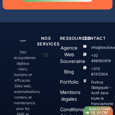
NOS
RESSOURCES
CONTACT
SERVICES
Agence
info@beclick
Des
Web
+32
écosystèmes
Souveraine
498560919
digitaux
Création & gestion de sites web WordPress
Web Serenity
Contenus & communication digitale
SEO & Visibilité
+372
clairs,
Blog
81312504
humains et
efficaces.
Portfolio
Durbuy
Sites web,
(Belgique) –
automatisations,
Mentions
Actif dans
contenu et
toute la
légales
maintenance
francophonie
pour les
Conditions
DISCUTONS
DE VOTRE
PME et