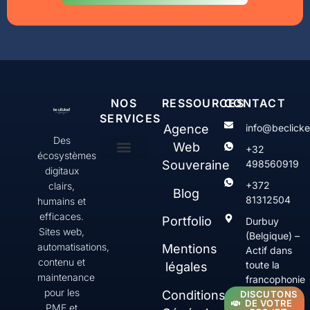
NOS
RESSOURCES
CONTACT
SERVICES
Agence
info@beclick
Des
Web
+32
écosystèmes
Souveraine
498560919
digitaux
Création & gestion de sites web WordPress
Web Serenity
Contenus & communication digitale
SEO & Visibilité
+372
clairs,
Blog
81312504
humains et
efficaces.
Portfolio
Durbuy
Sites web,
(Belgique) –
automatisations,
Mentions
Actif dans
contenu et
toute la
légales
maintenance
francophonie
pour les
Conditions
DISCUTONS
DE VOTRE
PME et