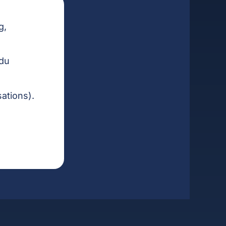
g,
 du
ations).