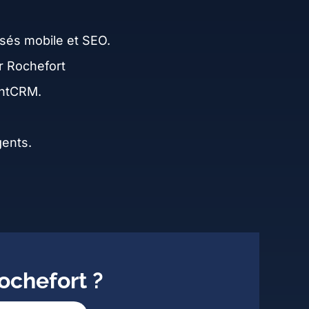
sés mobile et SEO.
ur Rochefort
entCRM.
gents.
ochefort ?