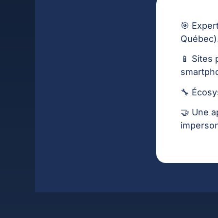
🎯 Exper
Québec)
📱 Sites
smartph
🔧 Écosy
🤝 Une a
imperson