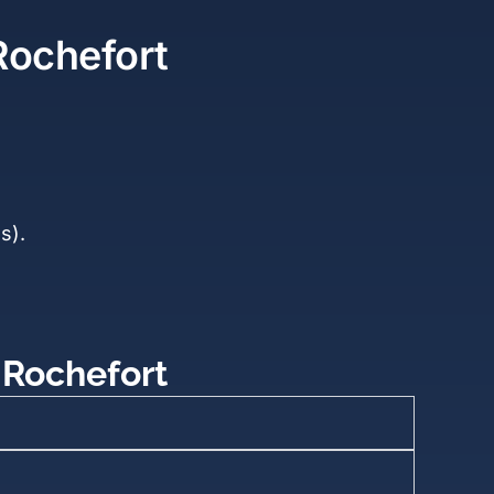
 Rochefort
s).
 Rochefort