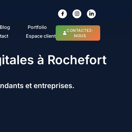
Blog
Portfolio
CONTACTEZ-
tact
Espace client
NOUS
gitales à Rochefort
ndants et entreprises.