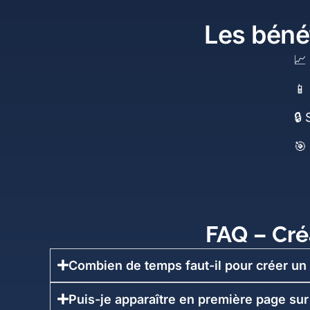
Les bénéf
📈 
📱
🔒
🎯
FAQ – Cré
Combien de temps faut-il pour créer un 
Puis-je apparaître en première page sur