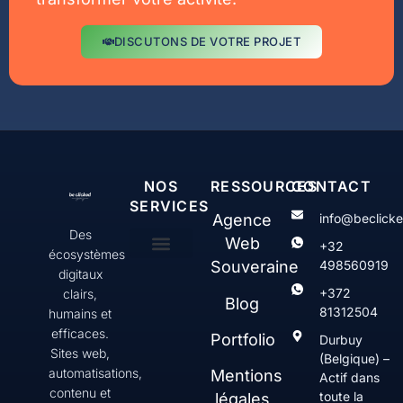
DISCUTONS DE VOTRE PROJET
NOS
RESSOURCES
CONTACT
SERVICES
Agence
info@beclick
Des
Web
+32
écosystèmes
Souveraine
498560919
digitaux
Création & gestion de sites web WordPress
Web Serenity
Contenus & communication digitale
SEO & Visibilité
+372
clairs,
Blog
81312504
humains et
efficaces.
Portfolio
Durbuy
Sites web,
(Belgique) –
automatisations,
Mentions
Actif dans
contenu et
toute la
légales