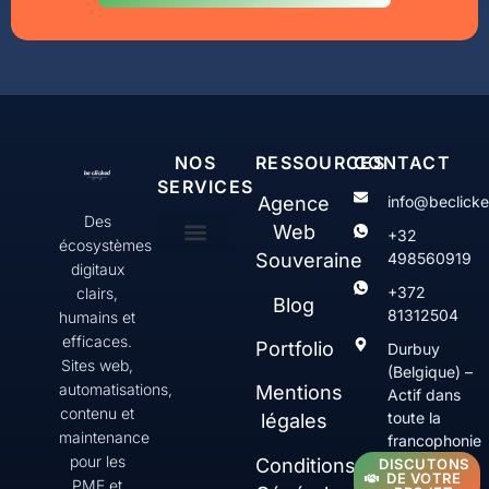
NOS
RESSOURCES
CONTACT
SERVICES
Agence
info@beclick
Des
Web
+32
écosystèmes
Souveraine
498560919
digitaux
Création & gestion de sites web WordPress
Web Serenity
Contenus & communication digitale
SEO & Visibilité
+372
clairs,
Blog
81312504
humains et
efficaces.
Portfolio
Durbuy
Sites web,
(Belgique) –
automatisations,
Mentions
Actif dans
contenu et
toute la
légales
maintenance
francophonie
pour les
Conditions
DISCUTONS
DE VOTRE
PME et