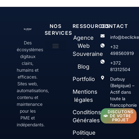
NOS
RESSOURCES
CONTACT
SERVICES
Agence
info@beclick
Des
Web
+32
écosystèmes
Souveraine
498560919
digitaux
Création & gestion de sites web WordPress
Web Serenity
Contenus & communication digitale
SEO & Visibilité
+372
clairs,
Blog
81312504
humains et
efficaces.
Portfolio
Durbuy
Sites web,
(Belgique) –
automatisations,
Mentions
Actif dans
contenu et
toute la
légales
maintenance
francophonie
pour les
Conditions
DISCUTONS
DE VOTRE
PME et
Générales
PROJET
indépendants.
Politique