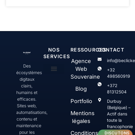
NOS
RESSOURCES
CONTACT
SERVICES
Agence
info@beclick
Des
Web
+32
écosystèmes
Souveraine
498560919
digitaux
Création & gestion de sites web WordPress
Web Serenity
Contenus & communication digitale
SEO & Visibilité
+372
clairs,
Blog
81312504
humains et
efficaces.
Portfolio
Durbuy
Sites web,
(Belgique) –
automatisations,
Mentions
Actif dans
contenu et
toute la
légales
maintenance
francophonie
pour les
Conditions
DISCUTONS