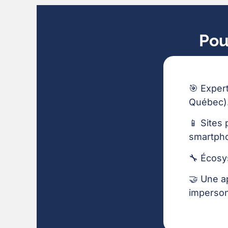
Pou
🎯 Exper
Québec)
📱 Sites
smartph
🔧 Écosy
🤝 Une a
imperson