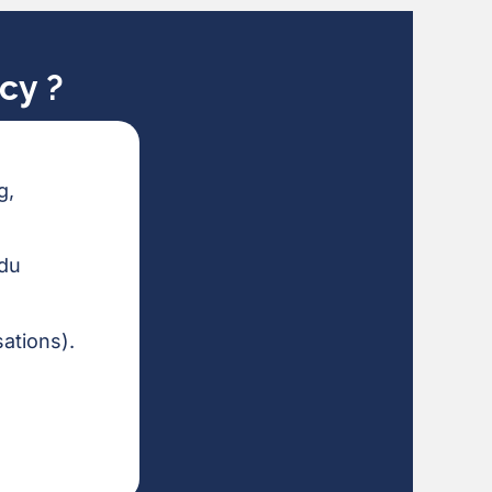
cy ?
g,
 du
ations).