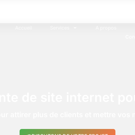
+32 498560919
Accueil
Services
A propos
Con
nte de site internet p
ur attirer plus de clients et mettre vos