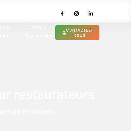
Blog
Portfolio
CONTACTEZ-
tact
Espace client
NOUS
our restaurateurs
 menus en valeur.