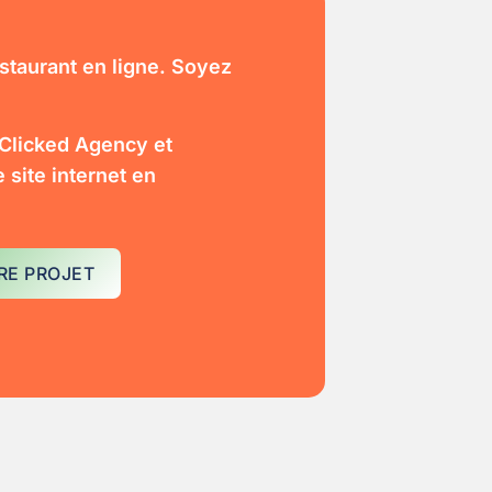
estaurant en ligne. Soyez
 Clicked Agency et
site internet en
RE PROJET