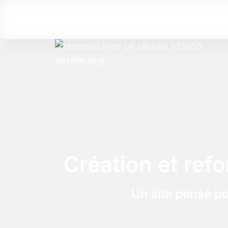
info@beclicked.agency
+372 8131 2504
Création et refo
Un site pensé po