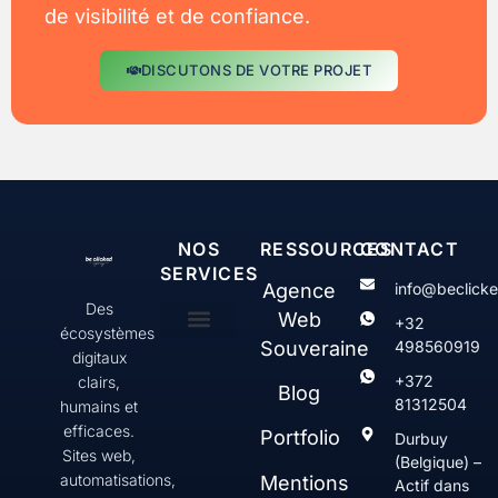
de visibilité et de confiance.
DISCUTONS DE VOTRE PROJET
NOS
RESSOURCES
CONTACT
SERVICES
Agence
info@beclick
Des
Web
+32
écosystèmes
Souveraine
498560919
digitaux
Création & gestion de sites web WordPress
Web Serenity
Contenus & communication digitale
SEO & Visibilité
+372
clairs,
Blog
81312504
humains et
efficaces.
Portfolio
Durbuy
Sites web,
(Belgique) –
automatisations,
Mentions
Actif dans