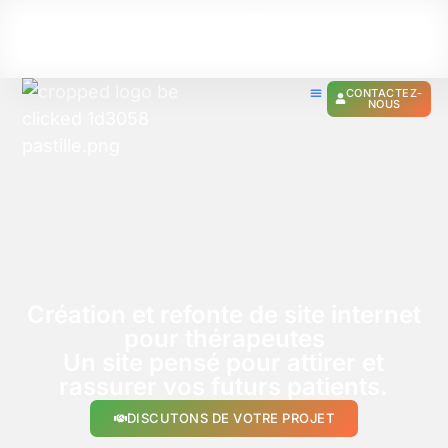
info@beclicked.agency
+372 8131 2504
+32 498560919
CONTACTEZ-
NOUS
Création et refonte de site internet
pour thérapeutes
Un site pensé pour attirer et
rassurer vos futurs patients.
DISCUTONS DE VOTRE PROJET