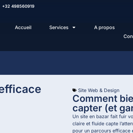
+32 498560919
Accueil
Services
A propos
Con
Site Web & Design
Comment bien
capter (et gar
Un site en bazar fait fuir 
claire et fluide capte l’att
pour un parcours efficace 