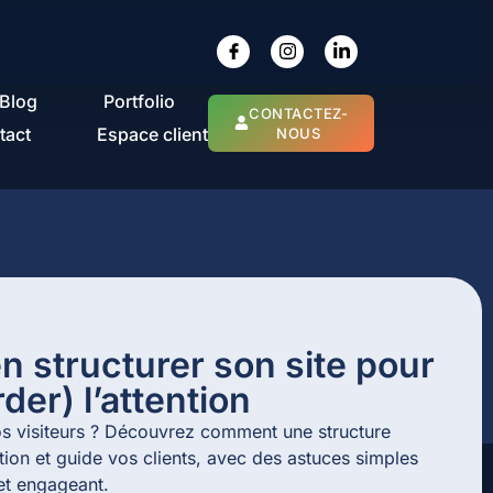
Blog
Portfolio
CONTACTEZ-
tact
Espace client
NOUS
 structurer son site pour
der) l’attention
vos visiteurs ? Découvrez comment une structure
ention et guide vos clients, avec des astuces simples
et engageant.