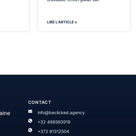
LIRE L'ARTICLE »
CONTACT
aine
info@beclicked.agency
+32 498560919
+372 81312504