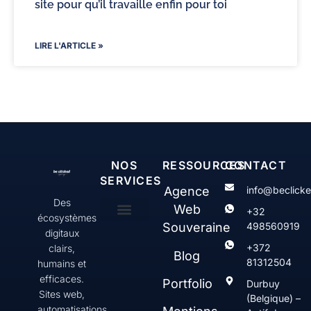
site pour qu’il travaille enfin pour toi
LIRE L'ARTICLE »
NOS
RESSOURCES
CONTACT
SERVICES
Agence
info@beclick
Des
Web
+32
écosystèmes
Souveraine
498560919
digitaux
Création & gestion de sites web WordPress
Web Serenity
Contenus & communication digitale
SEO & Visibilité
+372
clairs,
Blog
81312504
humains et
efficaces.
Portfolio
Durbuy
Sites web,
(Belgique) –
automatisations,